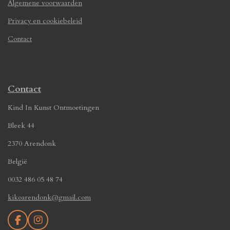
Algemene voorwaarden
Privacy en cookiebeleid
Contact
Contact
Kind In Kunst Ontmoetingen
Bleek 44
2370 Arendonk
België
0032 486 05 48 74
kikoarendonk@gmail.com
F
I