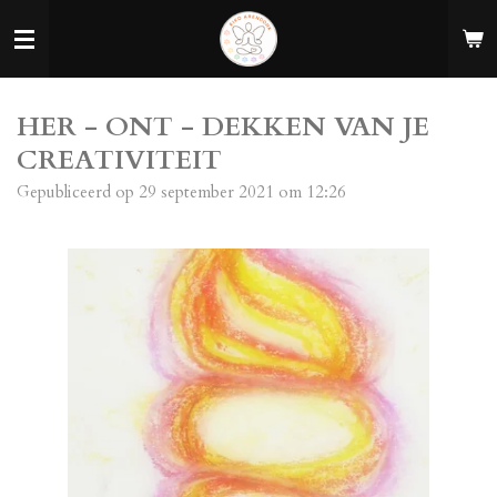
Ga
direct
naar
de
HER - ONT - DEKKEN VAN JE
hoofdinhoud
CREATIVITEIT
Gepubliceerd op 29 september 2021 om 12:26