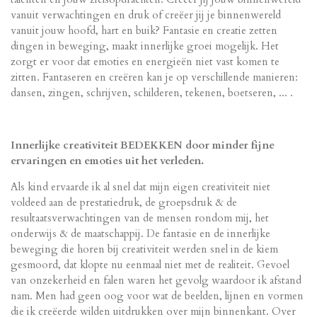
vanuit verwachtingen en druk of creëer jij je binnenwereld
vanuit jouw hoofd, hart en buik? Fantasie en creatie zetten
dingen in beweging, maakt innerlijke groei mogelijk. Het
zorgt er voor dat emoties en energieën niet vast komen te
zitten. Fantaseren en creëren kan je op verschillende manieren:
dansen, zingen, schrijven, schilderen, tekenen, boetseren, ... .
Innerlijke creativiteit BEDEKKEN door minder fijne
ervaringen en emoties uit het verleden.
Als kind ervaarde ik al snel dat mijn eigen creativiteit niet
voldeed aan de prestatiedruk, de groepsdruk & de
resultaatsverwachtingen van de mensen rondom mij, het
onderwijs & de maatschappij. De fantasie en de innerlijke
beweging die horen bij creativiteit werden snel in de kiem
gesmoord, dat klopte nu eenmaal niet met de realiteit. Gevoel
van onzekerheid en falen waren het gevolg waardoor ik afstand
nam. Men had geen oog voor wat de beelden, lijnen en vormen
die ik creëerde wilden uitdrukken over mijn binnenkant. Over