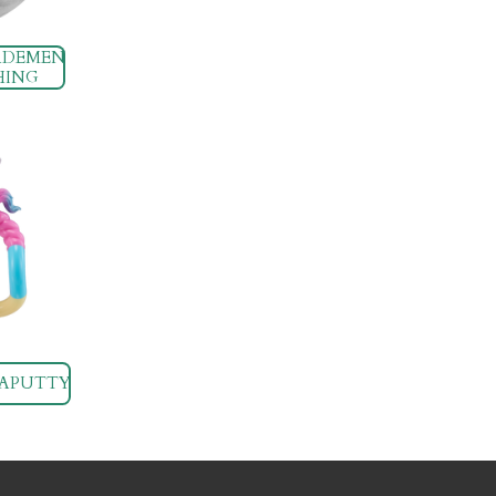
ADEMEN
HING
RAPUTTY