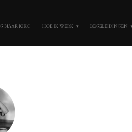
G NAAR KIKO
HOE IK WERK
BEGELEIDINGEN
E