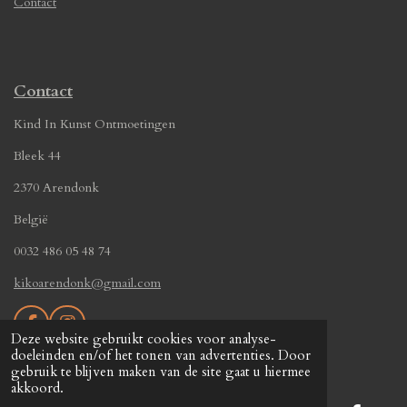
Contact
Contact
Kind In Kunst Ontmoetingen
Bleek 44
2370 Arendonk
België
0032 486 05 48 74
kikoarendonk@gmail.com
F
I
Deze website gebruikt cookies voor analyse-
a
n
© 2019 - 2026 Kind In Kunst Ontmoetingen
doeleinden en/of het tonen van advertenties. Door
c
s
gebruik te blijven maken van de site gaat u hiermee
Powered by
JouwWeb
e
t
akkoord.
b
a