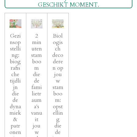
GESCHIKT MOMENT.
Gezi
2
Biol
nsop
min
ogis
stelli
uten
ch
ng:
stam
deco
biog
boo
dere
rafis
m
n op
che
die
jou
tijdli
de
w
jn
fami
stam
die
lietr
boo
de
aum
m:
dyna
a's
opst
miek
vanu
ellin
&
it
g
patr
jou
die
onen
w
de