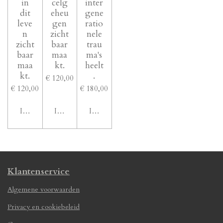
in
celg
inter
dit
eheu
gene
leve
gen
ratio
n
zicht
nele
zicht
baar
trau
baar
maa
ma's
maa
kt.
heelt
kt.
.
€ 120,00
€ 120,00
€ 180,00
In winkelwagen
In winkelwagen
In winkelwagen
Klantenservice
Algemene voorwaarden
Privacy en cookiebeleid