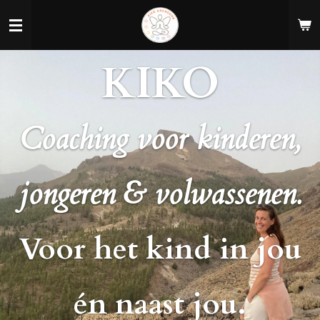
Ga
direct
naar
KIKO
de
hoofdinhoud
Coaching voor kinderen,
jongeren & volwassenen.
V
oor het kind in jou
én naast jou.