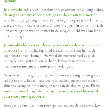
opslaan
.
Je
verwerkt
echter
, als ongeborene, pasgeborene & jonge kind,
de negatieve stress rond een gevaarlijke situatie niet.
J
e
wist het uit je geheugen en slaat het ergens op in jouw lichaam,
wat ziektes en klachten met zich mee brengt.
Dit komt omdat de
impact te groot was en je niet in de mogelijkheid was om hier
met om te gaan.
Je ontwikkelde een overlevingssysteem in de vorm van een
patroon
(vanuit fight, flight of freeze modus) om het in de
toekomst te voorkomen. En vanaf dit moment verlies jij de
controle over jouw leven. Je handelt voortaan vanuit jouw
patroon en niet meer vanuit jouw verlangen.
Maar de natuur is gericht op overleven en zolang die negatieve
lading in jouw lichaam aanwezig is, zal het jou telkens weer in
situaties brengen om alsnog er mee aan de slag te gaan. En zo
ontstaat jouw biografische tijdlijn met zijn cyclussen, al
van voor jouw geboorte.
Zodra je bewust bent van jouw patronen met de onverwerkte