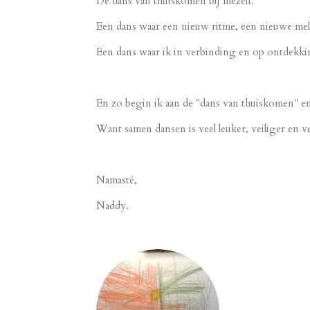
De dans van thuiskomen bij mezelf.
Een dans waar een nieuw ritme, een nieuwe me
Een dans waar ik in verbinding en op ontdekkin
En zo begin ik aan de "dans van thuiskomen" en 
Want samen dansen is veel leuker, veiliger en v
Namasté,
Naddy.