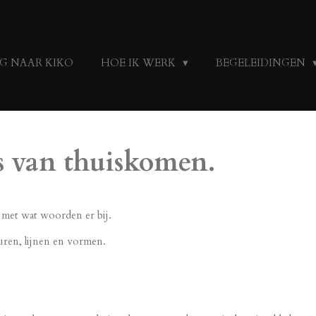
G NAAR KIKO
HOE IK WERK
BEGELEIDINGEN
s van thuiskomen.
 met wat woorden er bij.
uren, lijnen en vormen.
.