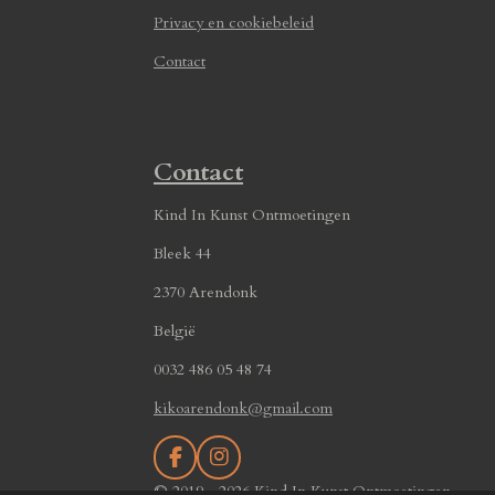
Privacy en cookiebeleid
Contact
Contact
Kind In Kunst Ontmoetingen
Bleek 44
2370 Arendonk
België
0032 486 05 48 74
kikoarendonk@gmail.com
F
I
a
n
© 2019 - 2026 Kind In Kunst Ontmoetingen