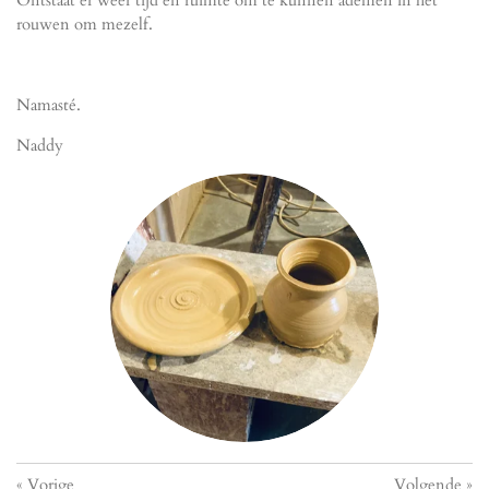
Ontstaat er weer tijd en ruimte om te kunnen ademen in het
rouwen om mezelf.
Namasté.
Naddy
«
Vorige
Volgende
»