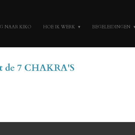
G NAAR KIKO
HOE IK WERK
BEGELEIDINGEN
t de 7 CHAKRA'S