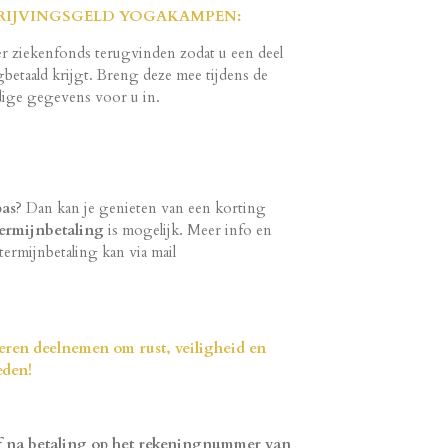
RIJVINGSGELD YOGAKAMPEN:
r ziekenfonds terugvinden zodat u een deel
gbetaald krijgt. Breng deze mee tijdens de
odige gegevens voor u in.
pas
? Dan kan je genieten van een korting
ermijnbetaling
is mogelijk. Meer info en
 termijnbetaling kan via mail
en deelnemen om rust, veiligheid en
eden!
ief na betaling op het rekeningnummer van