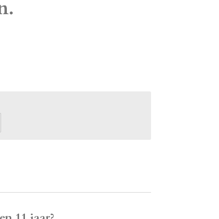
n.
en 11 jaar?