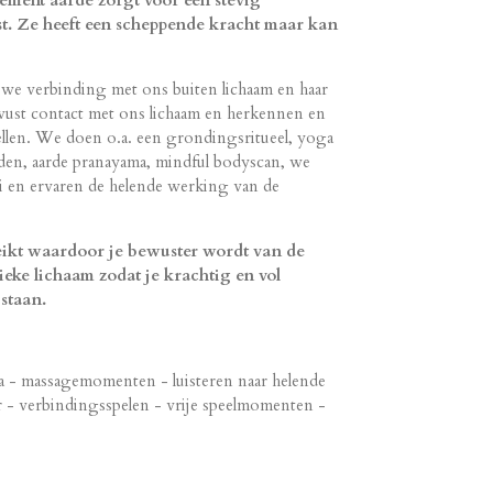
lement aarde zorgt voor een stevig
st. Ze heeft een scheppende kracht maar kan
 we verbinding met ons buiten lichaam en haar
ust contact met ons lichaam en herkennen en
ellen. We doen o.a. een grondingsritueel, yoga
den, aarde pranayama, mindful bodyscan, we
ei en ervaren de helende werking van de
eikt waardoor je bewuster wordt van de
eke lichaam zodat je krachtig en vol
staan.
a -
massagemomenten -
luisteren naar helende
er - verbindingsspelen - vrije speelmomenten -