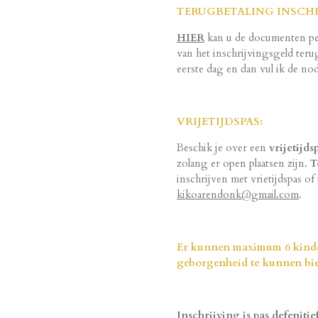
TERUGBETALING INSCH
HIER
kan u de documenten pe
van het inschrijvingsgeld teru
eerste dag en dan vul ik de n
VRIJETIJDSPAS:
Beschik je over een
vrijetijds
zolang er open plaatsen zijn.
T
inschrijven met vrietijdspas of
kikoarendonk@gmail.com
.
Er kunnen maximum 6 kinder
geborgenheid te kunnen bi
Inschrijving is pas defenit