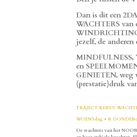
Dan is dit een 2D
WACHTERS van 
WINDRICHTINGEN
jezelf, de anderen
MINDFULNESS, 
en
SPEELMOME
GENIETEN
, weg 
(prestatie)druk v
TRAJECT KERST: WACHT
WOENSdag 4 & DONDERdag 5
De wachters van het NOORD