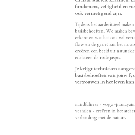
en haar stabiele krachten. E
fundament, veiligheid en ru
ook vernietigend zijn.
Tijdens het aarderitueel maken
basisbehoeften. We maken bew
erkennen wat het ons wil vert
flow en de groet aan het noor
creëren een beeld uit natuurkl
edelsteen de rode jaspis.
Je krijgt technieken aanger
basisbehoeften van jouw fysi
vertrouwen in het leven kan 
mindfulness -
yoga -pranayam
verhalen -
creëren in het ateli
verbinding met de natuur.