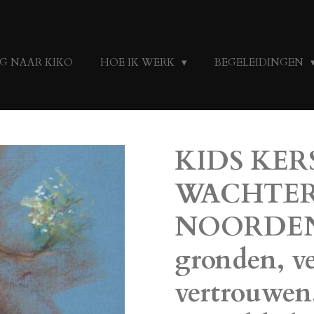
G NAAR KIKO
HOE IK WERK
BEGELEIDINGEN
KIDS KER
WACHTER
NOORDEN 
gronden, ve
vertrouwen