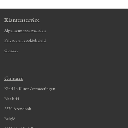
n
e
n
Klantenservice
Algemene voorwaarden
Privacy en cookiebeleid
Contact
Contact
Kind In Kunst Ontmoetingen
Bleek 44
2370 Arendonk
België