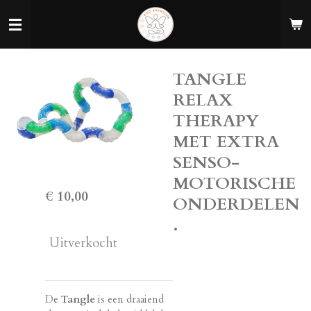
Ga
direct
naar
de
TANGLE
hoofdinhoud
RELAX
THERAPY
MET EXTRA
SENSO-
MOTORISCHE
€ 10,00
ONDERDELEN
.
Uitverkocht
De
Tangle
is een draaiend