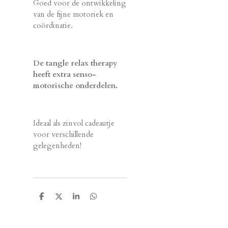
Goed voor de ontwikkeling
van de fijne motoriek en
coördinatie.
De tangle relax therapy
heeft extra senso-
motorische onderdelen.
Ideaal als zinvol cadeautje
voor verschillende
gelegenheden!
D
D
S
D
e
e
h
e
l
e
a
l
e
l
r
e