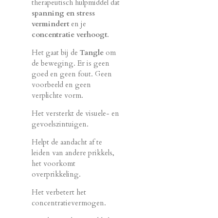
therapeutisch hulpmiddel dat
spanning en stress
vermindert
en je
concentratie verhoogt
.
Het gaat bij de
Tangle
om
de beweging. Er is geen
goed en geen fout. Geen
voorbeeld en geen
verplichte vorm.
Het versterkt de visuele- en
gevoelszintuigen.
Helpt de aandacht af te
leiden van andere prikkels,
het voorkomt
overprikkeling.
Het verbetert het
concentratievermogen.