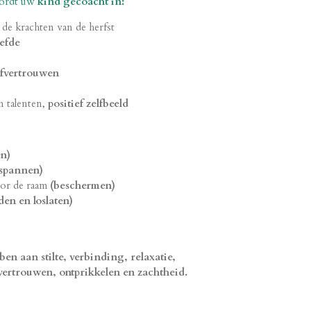
rdt uw
kind gecoacht in:
de krachten van de herfst
iefde
lfvertrouwen
 talenten,
positief zelfbeeld
n)
tspannen)
oor de raam
(beschermen)
den en loslaten)
n aan stilte, verbinding, relaxatie,
fvertrouwen, ontprikkelen en zachtheid.