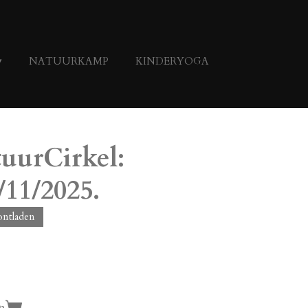
NATUURKAMP
KINDERYOGA
tuurCirkel:
/11/2025.
 ontladen