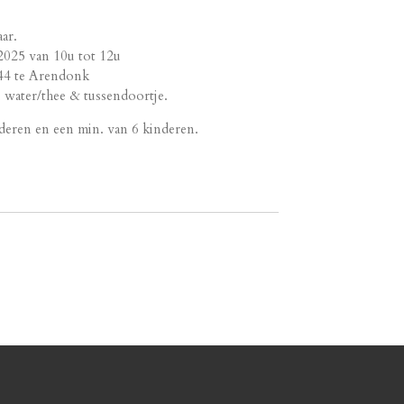
ar.
2025 van 10u tot 12u
44 te Arendonk
, water/thee & tussendoortje.
nderen en een min. van 6 kinderen.