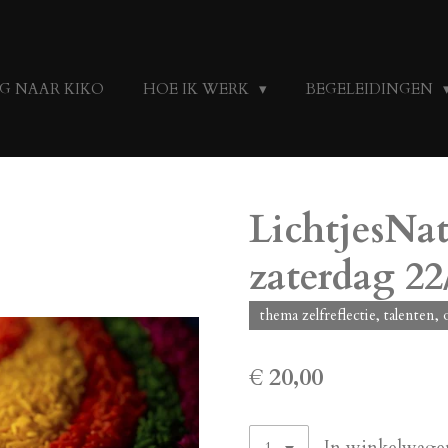
G NAAR KIKO
HOE IK WERK
BEGELEIDINGEN
LichtjesNa
zaterdag 22
thema zelfreflectie, talenten,
€ 20,00