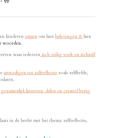
n
men kinderen
samen
om hun
belevingen &
hun
r woorden.
reëren waar iedereen
zich veilig voelt en zichzelf
ie
uitnodigen tot zelfreflectie
zoals zelfliefde,
oslaten.
gezamenlijk luisteren, delen en creatief bezig
aats in de herfst met het thema: zelfreflectie,