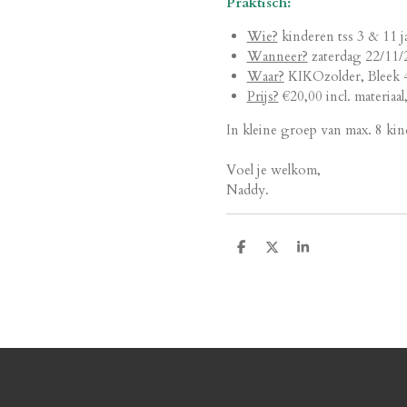
Praktisch:
Wie?
kinderen tss 3 & 11 ja
Wanneer?
zaterdag 22/11/
Waar?
KIKOzolder, Bleek 
Prijs?
€20,00 incl. materiaal
In kleine groep van max. 8 ki
Voel je welkom,
Naddy.
D
D
S
e
e
h
l
e
a
e
l
r
n
e