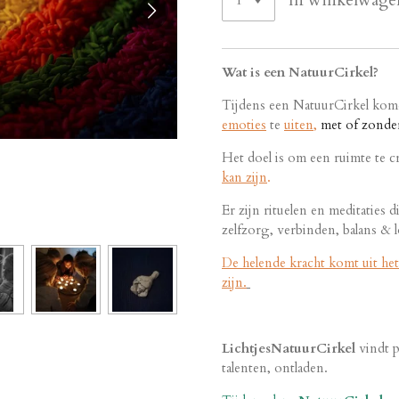
In winkelwage
Wat is een NatuurCirkel?
Tijdens een NatuurCirkel ko
emoties
te
uiten,
met of zonde
Het doel is om een ruimte te c
kan zijn
.
Er zijn rituelen en meditaties d
zelfzorg, verbinden, balans & l
De helende kracht komt uit het 
zijn.
LichtjesNatuurCirkel
vindt pl
talenten, ontladen.