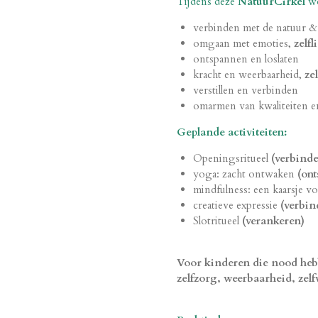
Tijdens deze
NatuurCirkel
wo
verbinden met de natuur & 
omgaan met emoties,
zelfl
ontspannen en loslaten
kracht en weerbaarheid,
ze
verstillen en verbinden
omarmen van kwaliteiten en
Geplande activiteiten:
Openingsritueel
(verbinde
yoga: zacht ontwaken
(on
mindfulness: een kaarsje v
creatieve expressie
(verbin
Slotritueel
(verankeren)
Voor kinderen die nood hebbe
zelfzorg, weerbaarheid, zel