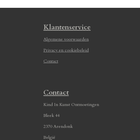
Klantenservice
Algemene voorwaarden
Privacy en cookiebeleid
Contact
Contact
Kind In Kunst Ontmoetingen
Bleek 44
2370 Arendonk
België