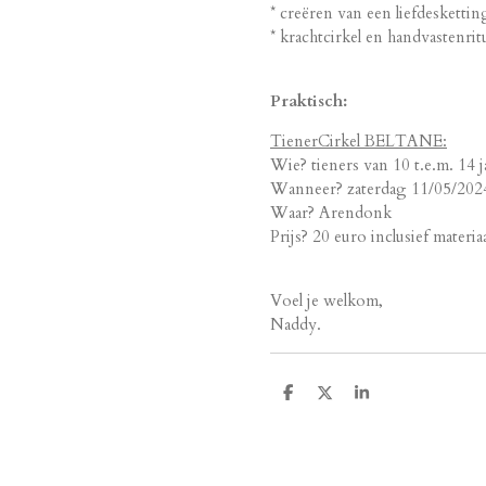
* creëren van een liefdesketti
* krachtcirkel en handvastenrit
Praktisch:
TienerCirkel BELTANE:
Wie? tieners van 10 t.e.m. 14 j
Wanneer? zaterdag 11/05/2024
Waar? Arendonk
Prijs? 20 euro inclusief materi
Voel je welkom,
Naddy.
D
D
S
e
e
h
l
e
a
e
l
r
n
e