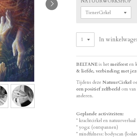
NATUURWORKSHOP
In winkelwage
BELTANE
is het
meifeest
en k
& liefde, verbinding met jez
Tijdens deze
NatuurCirkel
oe
een positief zelfbeeld
om van 
anderen.
Geplande activiteiten:
* krachtcirkel en natuurverhaal
* yoga: (ontspannen)
* mindfulness: bodyscan (losla