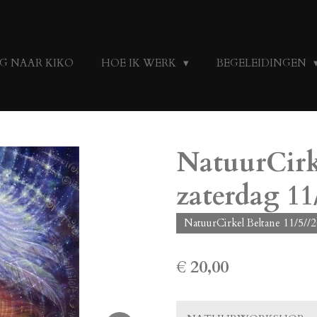
G NAAR KIKO
HOE IK WERK
BEGELEIDINGEN
NatuurCirk
zaterdag 11
NatuurCirkel Beltane 11/5//
€ 20,00