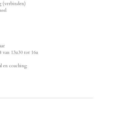
ng (verbinden)
ueel
aar
 van 13u30 tot 16u
aal en coaching