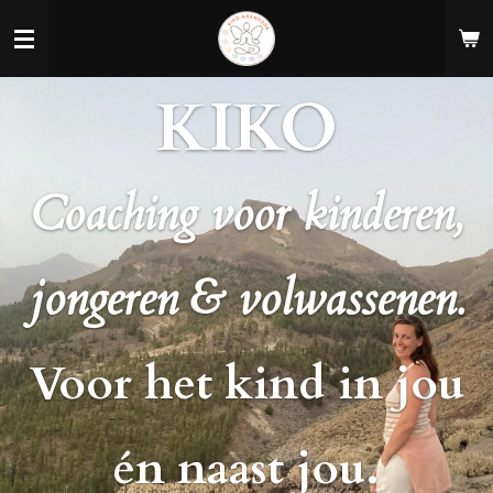
Ga
direct
naar
KIKO
de
hoofdinhoud
Coaching voor kinderen,
jongeren & volwassenen.
V
oor het kind in jou
én naast jou.