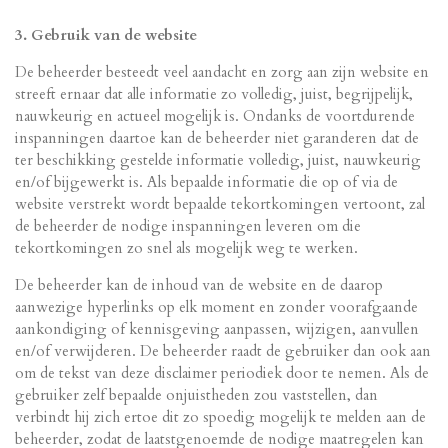
3. Gebruik van de website
De beheerder besteedt veel aandacht en zorg aan zijn website en
streeft ernaar dat alle informatie zo volledig, juist, begrijpelijk,
nauwkeurig en actueel mogelijk is. Ondanks de voortdurende
inspanningen daartoe kan de beheerder niet garanderen dat de
ter beschikking gestelde informatie volledig, juist, nauwkeurig
en/of bijgewerkt is. Als bepaalde informatie die op of via de
website verstrekt wordt bepaalde tekortkomingen vertoont, zal
de beheerder de nodige inspanningen leveren om die
tekortkomingen zo snel als mogelijk weg te werken.
De beheerder kan de inhoud van de website en de daarop
aanwezige hyperlinks op elk moment en zonder voorafgaande
aankondiging of kennisgeving aanpassen, wijzigen, aanvullen
en/of verwijderen. De beheerder raadt de gebruiker dan ook aan
om de tekst van deze disclaimer periodiek door te nemen. Als de
gebruiker zelf bepaalde onjuistheden zou vaststellen, dan
verbindt hij zich ertoe dit zo spoedig mogelijk te melden aan de
beheerder, zodat de laatstgenoemde de nodige maatregelen kan