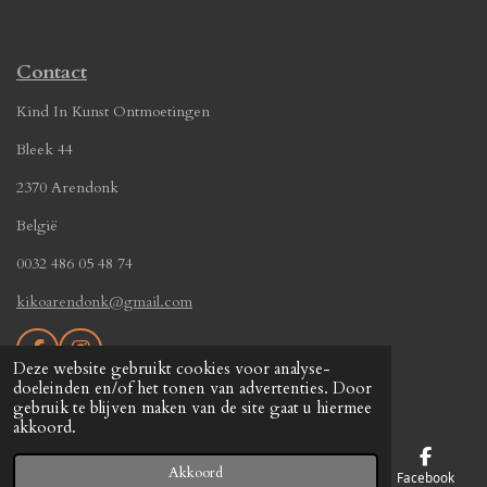
Contact
Kind In Kunst Ontmoetingen
Bleek 44
2370 Arendonk
België
0032 486 05 48 74
kikoarendonk@gmail.com
F
I
Deze website gebruikt cookies voor analyse-
a
n
© 2019 - 2026 Kind In Kunst Ontmoetingen
doeleinden en/of het tonen van advertenties. Door
c
s
gebruik te blijven maken van de site gaat u hiermee
Powered by
JouwWeb
e
t
akkoord.
b
a
o
g
Akkoord
o
r
E-mailadres
Telefoonnummer
Kaart
Facebook