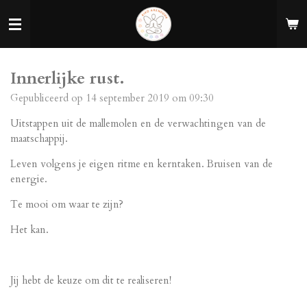
Ga
direct
naar
de
Innerlijke rust.
hoofdinhoud
Gepubliceerd op 14 september 2019 om 09:30
Uitstappen uit de mallemolen en de verwachtingen van de
maatschappij.
Leven volgens je eigen ritme en kerntaken. Bruisen van de
energie.
Te mooi om waar te zijn?
Het kan.
Jij hebt de keuze om dit te realiseren!